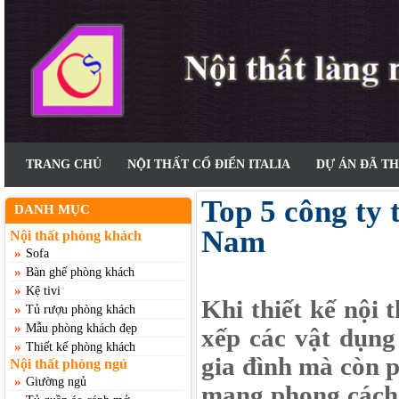
TRANG CHỦ
NỘI THẤT CỔ ĐIỂN ITALIA
DỰ ÁN ĐÃ T
Top 5 công ty 
DANH MỤC
Nam
Nội thất phòng khách
»
Sofa
»
Bàn ghế phòng khách
»
Kệ tivi
Khi thiết kế nội 
»
Tủ rượu phòng khách
»
Mẫu phòng khách đẹp
xếp các vật dụng
»
Thiết kế phòng khách
gia đình mà còn 
Nội thất phòng ngủ
»
Giường ngủ
mang phong cách r