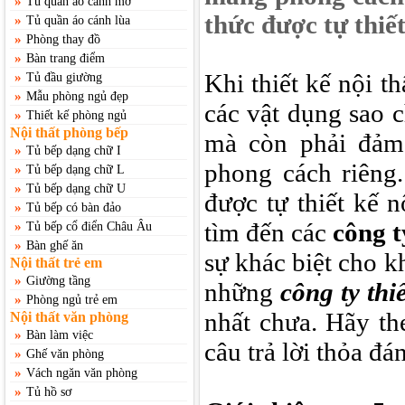
»
Tủ quần áo cánh mở
thức được tự thiế
»
Tủ quần áo cánh lùa
»
Phòng thay đồ
»
Bàn trang điểm
Khi thiết kế nội t
»
Tủ đầu giường
»
Mẫu phòng ngủ đẹp
các vật dụng sao 
»
Thiết kế phòng ngủ
Nội thất phòng bếp
mà còn phải đảm
»
Tủ bếp dạng chữ I
phong cách riêng.
»
Tủ bếp dạng chữ L
»
Tủ bếp dạng chữ U
được tự thiết kế 
»
Tủ bếp có bàn đảo
tìm đến các
công t
»
Tủ bếp cổ điển Châu Âu
»
Bàn ghế ăn
sự khác biệt cho 
Nội thất trẻ em
»
Giường tầng
những
công ty thi
»
Phòng ngủ trẻ em
nhất chưa. Hãy th
Nội thất văn phòng
»
Bàn làm việc
câu trả lời thỏa đá
»
Ghế văn phòng
»
Vách ngăn văn phòng
»
Tủ hồ sơ