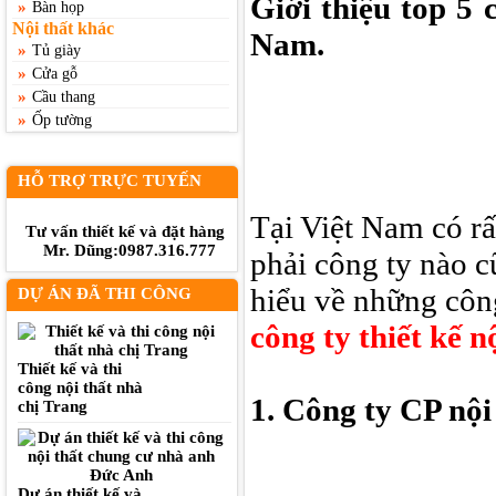
Giới thiệu top 5 
»
Bàn họp
Nội thất khác
Nam.
»
Tủ giày
»
Cửa gỗ
»
Cầu thang
»
Ốp tường
HỖ TRỢ TRỰC TUYẾN
Tại Việt Nam có rấ
Tư vấn thiết kế và đặt hàng
Mr. Dũng:0987.316.777
phải công ty nào c
hiểu về những công 
DỰ ÁN ĐÃ THI CÔNG
công ty thiết kế n
Thiết kế và thi
công nội thất nhà
1. Công ty CP nội
chị Trang
Dự án thiết kế và