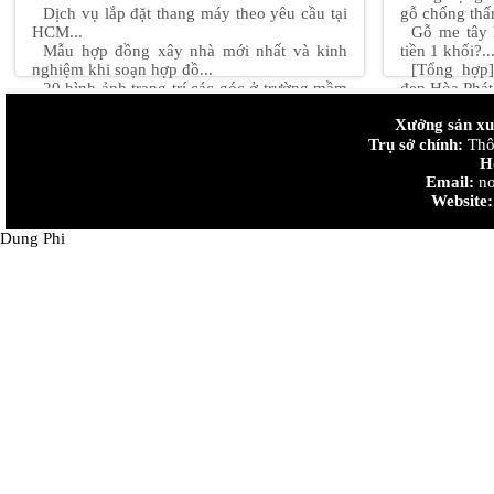
Dịch vụ lắp đặt thang máy theo yêu cầu tại
gỗ chống thấ
HCM...
Gỗ me tây 
Mẫu hợp đồng xây nhà mới nhất và kinh
tiền 1 khối?..
nghiệm khi soạn hợp đồ...
[Tổng hợp
20 hình ảnh trang trí các góc ở trường mầm
đẹp Hòa Phát.
non mới nhất năm ...
Những quy 
Xưởng sản xuấ
Mẫu thiết kế nội thất chung cư 90m2 "đẹp +
bê tông...
độc + lạ" Hot nhấ...
Trụ sở chính:
Thiết kế n
Thôn
Thiết kế nội thất chung cư nhỏ 50m2 sáng
đan....
H
tạo...
Cách chọn v
Email:
no
trong nhà...
Website:
Dung Phi