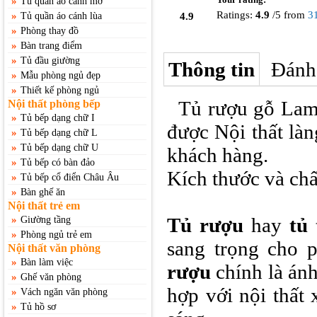
»
Tủ quần áo cánh mở
Ratings:
4.9
/
5
from
3
»
Tủ quần áo cánh lùa
4.9
»
Phòng thay đồ
»
Bàn trang điểm
»
Tủ đầu giường
Thông tin
Đánh
»
Mẫu phòng ngủ đẹp
»
Thiết kế phòng ngủ
Tủ rượu gỗ Lami
Nội thất phòng bếp
»
Tủ bếp dạng chữ I
được Nội thất làn
»
Tủ bếp dạng chữ L
»
Tủ bếp dạng chữ U
khách hàng.
»
Tủ bếp có bàn đảo
Kích thước và chấ
»
Tủ bếp cổ điển Châu Âu
»
Bàn ghế ăn
Nội thất trẻ em
»
Tủ rượu
hay
tủ 
Giường tầng
»
Phòng ngủ trẻ em
sang trọng cho 
Nội thất văn phòng
»
Bàn làm việc
rượu
chính là ánh
»
Ghế văn phòng
hợp với nội thất
»
Vách ngăn văn phòng
»
Tủ hồ sơ