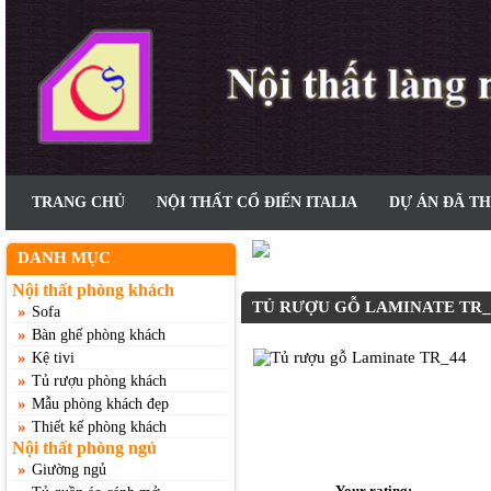
TRANG CHỦ
NỘI THẤT CỔ ĐIỂN ITALIA
DỰ ÁN ĐÃ T
Home
>>
Nội thất phòng khá
DANH MỤC
Tủ rượu gỗ Laminate TR_44
Nội thất phòng khách
TỦ RƯỢU GỖ LAMINATE TR_
»
Sofa
»
Bàn ghế phòng khách
»
Kệ tivi
»
Tủ rượu phòng khách
»
Mẫu phòng khách đẹp
»
Thiết kế phòng khách
Nội thất phòng ngủ
»
Giường ngủ
Your rating: