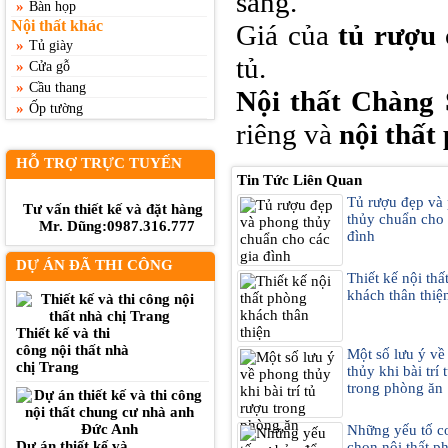
sáng.
»
Bàn họp
Nội thất khác
Giá của
tủ rượu
»
Tủ giày
tủ.
»
Cửa gỗ
»
Cầu thang
Nội thất Chàng
»
Ốp tường
riêng và
nội thất
HỖ TRỢ TRỰC TUYẾN
Tin Tức Liên Quan
Tủ rượu đẹp và
Tư vấn thiết kế và đặt hàng
thủy chuẩn cho 
Mr. Dũng:0987.316.777
đình
DỰ ÁN ĐÃ THI CÔNG
Thiết kế nội th
khách thân thiệ
Thiết kế và thi
công nội thất nhà
Một số lưu ý v
chị Trang
thủy khi bài trí 
trong phòng ăn
Những yếu tố c
Dự án thiết kế và
chọn nội thất p