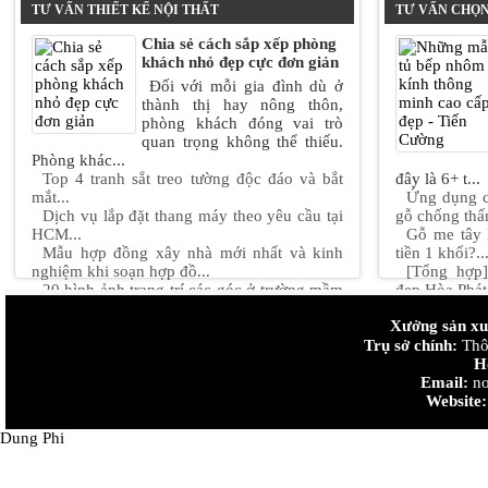
TƯ VẤN THIẾT KẾ NỘI THẤT
TƯ VẤN CHỌN
Chia sẻ cách sắp xếp phòng
khách nhỏ đẹp cực đơn giản
Đối với mỗi gia đình dù ở
thành thị hay nông thôn,
phòng khách đóng vai trò
quan trọng không thể thiếu.
Phòng khác...
Top 4 tranh sắt treo tường độc đáo và bắt
đây là 6+ t...
mắt...
Ứng dụng c
Dịch vụ lắp đặt thang máy theo yêu cầu tại
gỗ chống thấ
HCM...
Gỗ me tây 
Mẫu hợp đồng xây nhà mới nhất và kinh
tiền 1 khối?..
nghiệm khi soạn hợp đồ...
[Tổng hợp
20 hình ảnh trang trí các góc ở trường mầm
đẹp Hòa Phát.
non mới nhất năm ...
Những quy 
Xưởng sản xuấ
Mẫu thiết kế nội thất chung cư 90m2 "đẹp +
bê tông...
độc + lạ" Hot nhấ...
Trụ sở chính:
Thiết kế n
Thôn
Thiết kế nội thất chung cư nhỏ 50m2 sáng
đan....
H
tạo...
Cách chọn v
Email:
no
trong nhà...
Website:
Dung Phi