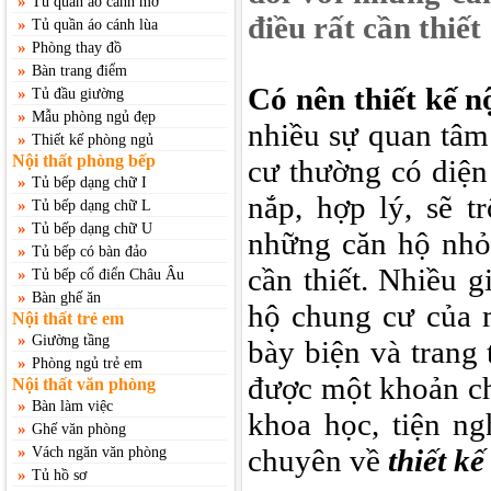
»
Tủ quần áo cánh mở
điều rất cần thiết
»
Tủ quần áo cánh lùa
»
Phòng thay đồ
»
Bàn trang điểm
Có nên thiết kế n
»
Tủ đầu giường
»
Mẫu phòng ngủ đẹp
nhiều sự quan tâm
»
Thiết kế phòng ngủ
Nội thất phòng bếp
cư thường có diện
»
Tủ bếp dạng chữ I
nắp, hợp lý, sẽ t
»
Tủ bếp dạng chữ L
»
Tủ bếp dạng chữ U
những căn hộ nhỏ
»
Tủ bếp có bàn đảo
cần thiết. Nhiều g
»
Tủ bếp cổ điển Châu Âu
»
Bàn ghế ăn
hộ chung cư của m
Nội thất trẻ em
»
Giường tầng
bày biện và trang 
»
Phòng ngủ trẻ em
được một khoản ch
Nội thất văn phòng
»
Bàn làm việc
khoa học, tiện ng
»
Ghế văn phòng
»
chuyên về
thiết kế
Vách ngăn văn phòng
»
Tủ hồ sơ