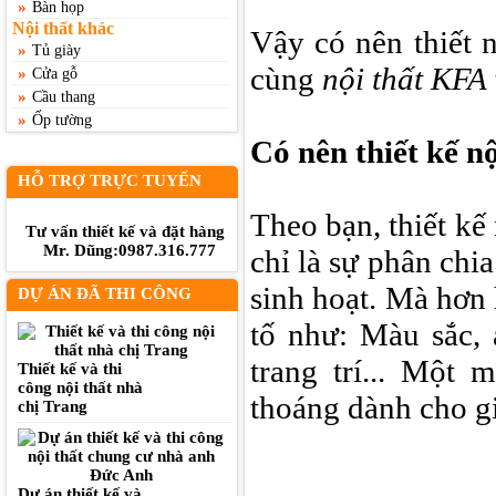
»
Bàn họp
Nội thất khác
Vậy có nên thiết 
»
Tủ giày
cùng
nội thất KFA
»
Cửa gỗ
»
Cầu thang
»
Ốp tường
Có nên thiết kế n
HỖ TRỢ TRỰC TUYẾN
Theo bạn, thiết kế 
Tư vấn thiết kế và đặt hàng
Mr. Dũng:0987.316.777
chỉ là sự phân chi
sinh hoạt. Mà hơn h
DỰ ÁN ĐÃ THI CÔNG
tố như: Màu sắc, 
trang trí... Một 
Thiết kế và thi
công nội thất nhà
thoáng dành cho gi
chị Trang
Dự án thiết kế và