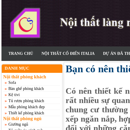
TRANG CHỦ
NỘI THẤT CỔ ĐIỂN ITALIA
DỰ ÁN ĐÃ T
Bạn có nên thi
DANH MỤC
Nội thất phòng khách
»
Sofa
»
Có nên thiết kế n
Bàn ghế phòng khách
»
Kệ tivi
rất nhiều sự quan
»
Tủ rượu phòng khách
»
Mẫu phòng khách đẹp
chung cư thường 
»
Thiết kế phòng khách
xếp ngăn nắp, hợp 
Nội thất phòng ngủ
»
Giường ngủ
đối với những că