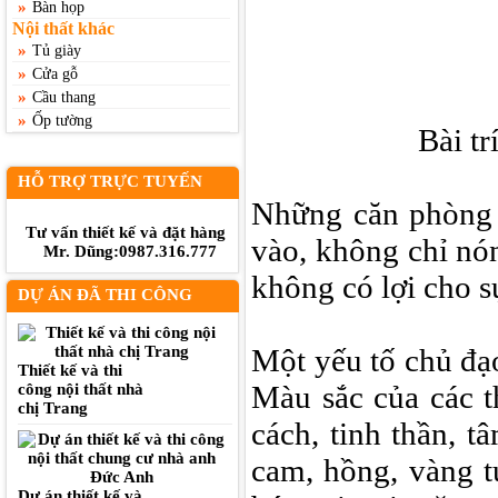
»
Bàn họp
Nội thất khác
»
Tủ giày
»
Cửa gỗ
»
Cầu thang
»
Ốp tường
Bài tr
HỖ TRỢ TRỰC TUYẾN
Những căn phòng 
Tư vấn thiết kế và đặt hàng
vào, không chỉ nó
Mr. Dũng:0987.316.777
không có lợi cho sự
DỰ ÁN ĐÃ THI CÔNG
Một yếu tố chủ đạo
Thiết kế và thi
Màu sắc của các t
công nội thất nhà
chị Trang
cách, tinh thần, 
cam, hồng, vàng tư
Dự án thiết kế và