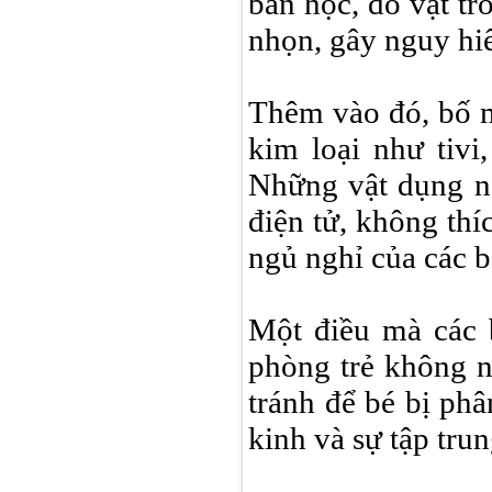
bàn học, đồ vật t
nhọn, gây nguy hiể
Thêm vào đó, bố m
kim loại như tivi
Những vật dụng nà
điện tử, không th
ngủ nghỉ của các b
Một điều mà các 
phòng trẻ không n
tránh để bé bị ph
kinh và sự tập trun