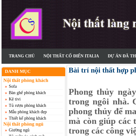
TRANG CHỦ
NỘI THẤT CỔ ĐIỂN ITALIA
DỰ ÁN ĐÃ T
Bài trí nội thất hợp 
DANH MỤC
Nội thất phòng khách
»
Sofa
Phong thủy ngày
»
Bàn ghế phòng khách
»
trong ngôi nhà. 
Kệ tivi
»
Tủ rượu phòng khách
phong thủy để ma
»
Mẫu phòng khách đẹp
»
Thiết kế phòng khách
mà còn giúp các 
Nội thất phòng ngủ
trong các công vi
»
Giường ngủ