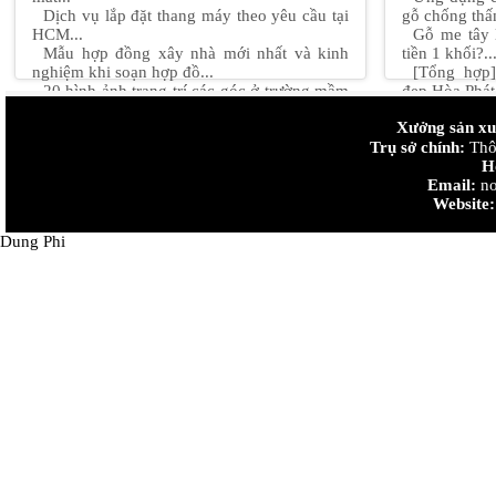
Dịch vụ lắp đặt thang máy theo yêu cầu tại
gỗ chống thấ
HCM...
Gỗ me tây 
Mẫu hợp đồng xây nhà mới nhất và kinh
tiền 1 khối?..
nghiệm khi soạn hợp đồ...
[Tổng hợp
20 hình ảnh trang trí các góc ở trường mầm
đẹp Hòa Phát.
non mới nhất năm ...
Những quy 
Xưởng sản xuấ
Mẫu thiết kế nội thất chung cư 90m2 "đẹp +
bê tông...
độc + lạ" Hot nhấ...
Trụ sở chính:
Thiết kế n
Thôn
Thiết kế nội thất chung cư nhỏ 50m2 sáng
đan....
H
tạo...
Cách chọn v
Email:
no
trong nhà...
Website:
Dung Phi