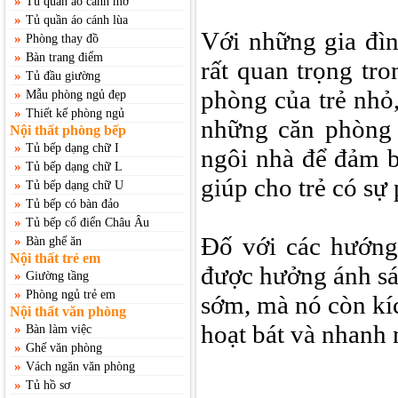
»
Tủ quần áo cánh mở
»
Tủ quần áo cánh lùa
Với những gia đìn
»
Phòng thay đồ
»
Bàn trang điểm
rất quan trọng tr
»
Tủ đầu giường
phòng của trẻ nhỏ,
»
Mẫu phòng ngủ đẹp
»
Thiết kế phòng ngủ
những căn phòng
Nội thất phòng bếp
»
Tủ bếp dạng chữ I
ngôi nhà để đảm b
»
Tủ bếp dạng chữ L
giúp cho trẻ có sự p
»
Tủ bếp dạng chữ U
»
Tủ bếp có bàn đảo
»
Tủ bếp cổ điển Châu Âu
Đố với các hướn
»
Bàn ghế ăn
Nội thất trẻ em
được hưởng ánh sá
»
Giường tầng
»
Phòng ngủ trẻ em
sớm, mà nó còn kích
Nội thất văn phòng
hoạt bát và nhanh 
»
Bàn làm việc
»
Ghế văn phòng
»
Vách ngăn văn phòng
»
Tủ hồ sơ