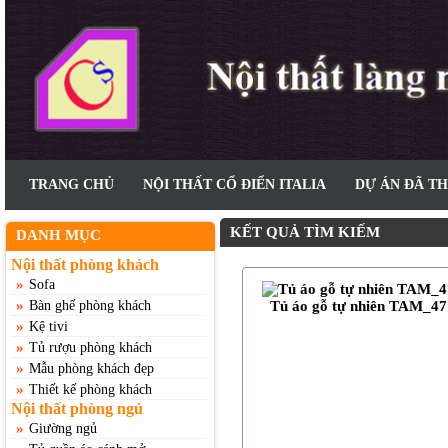
TRANG CHỦ
NỘI THẤT CỔ ĐIỂN ITALIA
DỰ ÁN ĐÃ T
KẾT QUẢ TÌM KIẾM
DANH MỤC
Nội thất phòng khách
»
Sofa
»
Bàn ghế phòng khách
Tủ áo gỗ tự nhiên TAM_47
»
Kệ tivi
»
Tủ rượu phòng khách
»
Mẫu phòng khách đẹp
»
Thiết kế phòng khách
Nội thất phòng ngủ
»
Giường ngủ