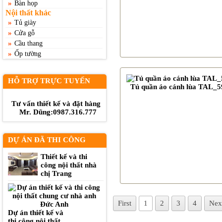
»
Bàn họp
Nội thất khác
»
Tủ giày
»
Cửa gỗ
»
Cầu thang
»
Ốp tường
HỖ TRỢ TRỰC TUYẾN
Tủ quần áo cánh lùa TAL_5
Tư vấn thiết kế và đặt hàng
Mr. Dũng:0987.316.777
DỰ ÁN ĐÃ THI CÔNG
Thiết kế và thi
công nội thất nhà
chị Trang
First
1
2
3
4
Nex
Dự án thiết kế và
thi công nội thất