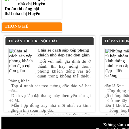
Dự án thi công nội
thất nhà chị Huyền
THỐNG KÊ
TƯ VẤN THIẾT KẾ NỘI THẤT
TƯ VẤN CHỌN
Chia sẻ cách sắp xếp phòng
khách nhỏ đẹp cực đơn giản
Đối với mỗi gia đình dù ở
thành thị hay nông thôn,
phòng khách đóng vai trò
quan trọng không thể thiếu.
Phòng khác...
Top 4 tranh sắt treo tường độc đáo và bắt
đây là 6+ t...
mắt...
Ứng dụng c
Dịch vụ lắp đặt thang máy theo yêu cầu tại
gỗ chống thấ
HCM...
Gỗ me tây 
Mẫu hợp đồng xây nhà mới nhất và kinh
tiền 1 khối?..
nghiệm khi soạn hợp đồ...
[Tổng hợp
20 hình ảnh trang trí các góc ở trường mầm
đẹp Hòa Phát.
non mới nhất năm ...
Những quy 
Xưởng sản xuấ
Mẫu thiết kế nội thất chung cư 90m2 "đẹp +
bê tông...